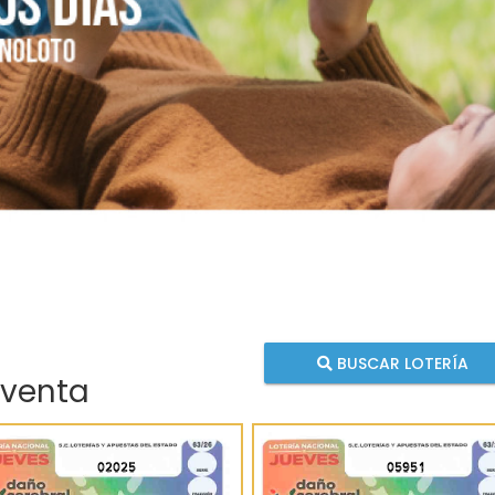
BUSCAR LOTERÍA
 venta
02025
05951