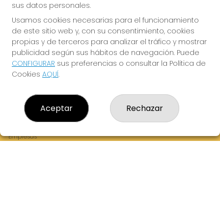
sus datos personales.
Usamos cookies necesarias para el funcionamiento
de este sitio web y, con su consentimiento, cookies
¡La Tres Loterias te desea Mucha Suerte!
propias y de terceros para analizar el tráfico y mostrar
publicidad según sus hábitos de navegación. Puede
CONFIGURAR
sus preferencias o consultar la Política de
Cookies
AQUÍ
.
LA TRES LOTERIAS
¿Quiénes somos?
Aceptar
Rechazar
Comprar lotería
Resultados
Contacto
Empresas
Boletos digitales
Acceso
Registro
REDES SOCIALES