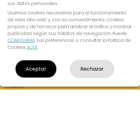
sus datos personales.
Usamos cookies necesarias para el funcionamiento
de este sitio web y, con su consentimiento, cookies
¡La Tres Loterias te desea Mucha Suerte!
propias y de terceros para analizar el tráfico y mostrar
publicidad según sus hábitos de navegación. Puede
CONFIGURAR
sus preferencias o consultar la Política de
Cookies
AQUÍ
.
LA TRES LOTERIAS
¿Quiénes somos?
Aceptar
Rechazar
Comprar lotería
Resultados
Contacto
Empresas
Boletos digitales
Acceso
Registro
REDES SOCIALES