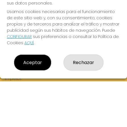
sus datos personales.
Usamos cookies necesarias para el funcionamiento
de este sitio web y, con su consentimiento, cookies
¡La Tres Loterias te desea Mucha Suerte!
propias y de terceros para analizar el tráfico y mostrar
publicidad según sus hábitos de navegación. Puede
CONFIGURAR
sus preferencias o consultar la Política de
Cookies
AQUÍ
.
LA TRES LOTERIAS
¿Quiénes somos?
Aceptar
Rechazar
Comprar lotería
Resultados
Contacto
Empresas
Boletos digitales
Acceso
Registro
REDES SOCIALES